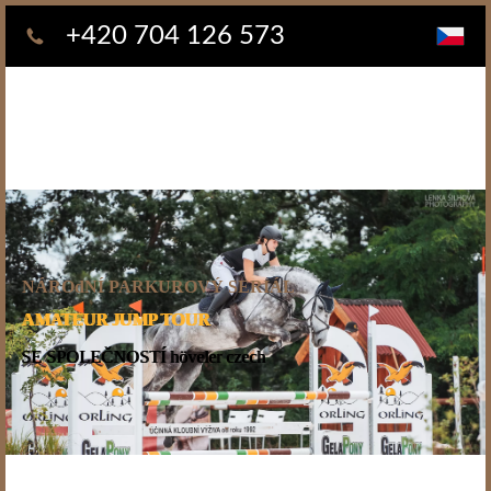
+420 704 126 573
NÁROdNÍ PARKUROVÝ SERIÁL
AMATEUR JUMP TOUR
SE SPOLEČNOSTÍ höveler czech