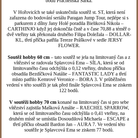
bodů Práchenská Šárka.
V Hořovicích se také uskutečnila soutěž st. ST, která není
zařazena do bodování seriálu Paragan Jump Tour, nejlépe si s
parkurem z dílny Jany Holé poradila Bieliková Nikola –
CARTHINJO když jej dokončila čistě a v čase 70,88 a téměř o
dvě vteřiny tak překonala druhého Filipa Doležala – DOLLAR-
KL, třetí příčka patřila Tereze Práškové v sedle JERSY
FLOWER.
Soutěž hobby 60 cm
– tato soutěž se jela na limitovaný čas a z
vítězství se radovala Splavcová Ema – SÍLA, která se od
limitovaného času odchýlila o 0,12 vteřiny, druhou příčku
obsadila Bezdíčková Natálie – FANTASTIC LADY a třetí
místo patřilo Kemrové Veronice – BORA 3. V průběžném
vedení v této soutěži je tak před finále Splavcová Ema se ziskem
122 bodů.
V soutěži hobby 70 cm
konané na limitovaný čas si pro sebe
vítězství zajistila Mašková Amálie – RAECHEL SPARROW,
která se od limitovaného času odchýlila o 0,41 vteřiny, na
druhém místě se umístila Dosoudilová Michaela – ESCAPE a
třetí příčku obsadil Bardon Jan – AURA 7. Ve vedení této
soutěže je Splavcová Ema se ziskem 77 bodů.