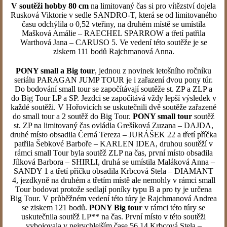
V soutěži hobby 80 cm
na limitovaný čas si pro vítězství dojela
Rusková Viktorie v sedle SANDRO-T, která se od limitovaného
času odchýlila o 0,52 vteřiny, na druhém místě se umístila
Mašková Amálie – RAECHEL SPARROW a třetí patřila
Warthová Jana – CARUSO 5. Ve vedení této soutěže je se
ziskem 111 bodů Rajchmanová Anna.
PONY small a Big tour
, jednou z novinek letošního ročníku
seriálu PARAGAN JUMP TOUR je i zařazení dvou pony túr.
Do bodování small tour se započítávají soutěže st. ZP a ZLP a
do Big Tour LP a SP. Jezdci se započítává vždy lepší výsledek v
každé soutěži. V Hořovicích se uskutečnili dvě soutěže zařazené
do small tour a 2 soutěž do Big Tour.
PONY small tour
soutěž
st. ZP na limitovaný čas ovládla Grešíková Zuzana – DAJDA,
druhé místo obsadila Černá Tereza – JURÁŠEK 22 a třetí příčka
patřila Šebkové Barboře – KARLEN IDEA, druhou soutěží v
rámci small Tour byla soutěž ZLP na čas, první místo obsadila
Jílková Barbora – SHIRLI, druhá se umístila Maláková Anna –
SANDY 1 a třetí příčku obsadila Krbcová Stela – DIAMANT
4, jezdkyně na druhém a třetím místě ale nemohly v rámci small
Tour bodovat protože sedlají poníky typu B a pro ty je určena
Big Tour. V průběžném vedení této túry je Rajchmanová Andrea
se ziskem 121 bodů.
PONY Big tour
v rámci této túry se
uskutečnila soutěž LP** na čas. První místo v této soutěži
vybojovala v nejrychlejším čase 56,14 Krbcová Stela –