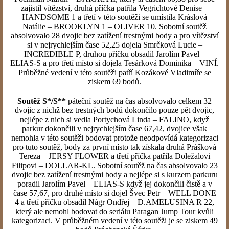
zajistil vítězství, druhá příčka patřila Vegrichtové Denise –
HANDSOME 1 a třetí v této soutěži se umístila Kráslová
Natálie – BROOKLYN 1 – OLIVER 10. Sobotní soutěž
absolvovalo 28 dvojic bez zatížení trestnými body a pro vítězství
si v nejrychlejším čase 52,25 dojela Smrčková Lucie –
INCREDIBLE P, druhou příčku obsadil Jarolím Pavel –
ELIAS-S a pro třetí místo si dojela Tesárková Dominika – VINÍ.
Průběžné vedení v této soutěži patří Kozákové Vladimíře se
ziskem 69 bodů.
Soutěž S*/S**
páteční soutěž na čas absolvovalo celkem 32
dvojic z nichž bez trestných bodů dokončilo pouze pět dvojic,
nejlépe z nich si vedla Portychová Linda – FALINO, když
parkur dokončili v nejrychlejším čase 67,42, dvojice však
nemohla v této soutěži bodovat protože neodpovídá kategorizaci
pro tuto soutěž, body za první místo tak získala druhá Prášková
Tereza – JERSY FLOWER a třetí příčka patřila Doležalovi
Filipovi – DOLLAR-KL. Sobotní soutěž na čas absolvovalo 23
dvojic bez zatížení trestnými body a nejlépe si s kurzem parkuru
poradil Jarolím Pavel – ELIAS-S když jej dokončili čistě a v
čase 57,67, pro druhé místo si dojel Švec Petr – WELL DONE
4 a třetí příčku obsadil Nágr Ondřej – D.AMELUSINA R 22,
který ale nemohl bodovat do seriálu Paragan Jump Tour kvůli
kategorizaci. V průběžném vedení v této soutěži je se ziskem 49