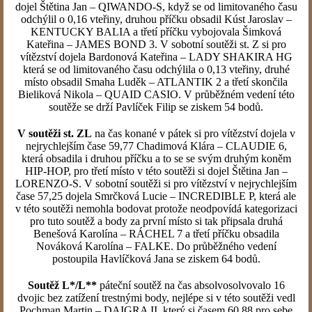
dojel Štětina Jan – QIWANDO-S, když se od limitovaného času
odchýlil o 0,16 vteřiny, druhou příčku obsadil Kúst Jaroslav –
KENTUCKY BALIA a třetí příčku vybojovala Šimková
Kateřina – JAMES BOND 3. V sobotní soutěži st. Z si pro
vítězství dojela Bardonová Kateřina – LADY SHAKIRA HG
která se od limitovaného času odchýlila o 0,13 vteřiny, druhé
místo obsadil Smaha Luděk – ATLANTIK 2 a třetí skončila
Bieliková Nikola – QUAID CASIO. V průběžném vedení této
soutěže se drží Pavlíček Filip se ziskem 54 bodů.
V soutěži st. ZL
na čas konané v pátek si pro vítězství dojela v
nejrychlejším čase 59,77 Chadimová Klára – CLAUDIE 6,
která obsadila i druhou příčku a to se se svým druhým koněm
HIP-HOP, pro třetí místo v této soutěži si dojel Štětina Jan –
LORENZO-S. V sobotní soutěži si pro vítězství v nejrychlejším
čase 57,25 dojela Smrčková Lucie – INCREDIBLE P, která ale
v této soutěži nemohla bodovat protože neodpovídá kategorizaci
pro tuto soutěž a body za první místo si tak připsala druhá
Benešová Karolína – RÁCHEL 7 a třetí příčku obsadila
Nováková Karolína – FALKE. Do průběžného vedení
postoupila Havlíčková Jana se ziskem 64 bodů.
Soutěž L*/L**
páteční soutěž na čas absolvosolvovalo 16
dvojic bez zatížení trestnými body, nejlépe si v této soutěži vedl
Pochman Martin – DAIGRA II, který si časem 60,88 pro sebe