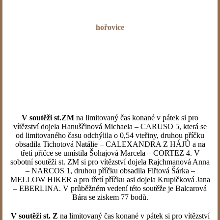
hořovice
O víkendu 11. – 13. září se v Hořovicích uskutečnilo poslední
kvalifikační kolo skokového seriálu
PARAGAN JUMP
TOUR
, před samotným finále a Grand finále, které se
uskuteční 25. – 27. září. Počasí se všechny dny vydařilo a
během tří dnů se uskutečnilo na 700 startů. Jezdci v
oficiálních soutěžích mohli sbírat body jak v pátečních tak i
sobotních soutěžích.
V soutěži st.ZM
na limitovaný čas konané v pátek si pro
vítězství dojela Hanuščinová Michaela – CARUSO 5, která se
od limitovaného času odchýlila o 0,54 vteřiny, druhou příčku
obsadila Tichotová Natálie – CALEXANDRA Z HÁJŮ a na
třetí příčce se umístila Šohajová Marcela – CORTEZ 4. V
sobotní soutěži st. ZM si pro vítězství dojela Rajchmanová Anna
– NARCOS 1, druhou příčku obsadila Fiřtová Šárka –
MELLOW HIKER a pro třetí příčku asi dojela Krupičková Jana
– EBERLINA. V průběžném vedení této soutěže je Balcarová
Bára se ziskem 77 bodů.
V soutěži st. Z
na limitovaný čas konané v pátek si pro vítězství