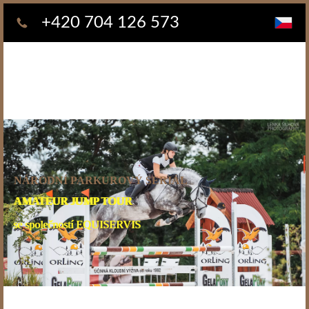
+420 704 126 573
NÁRODNÍ PARKUROVÝ SERIÁL
AMATEUR JUMP TOUR
se společností EQUISERVIS