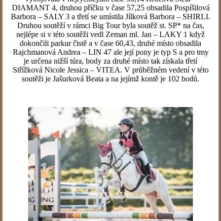
DIAMANT 4, druhou příčku v čase 57,25 obsadila Pospíšilová
Barbora – SALY 3 a třetí se umístila Jílková Barbora – SHIRLI.
Druhou soutěží v rámci Big Tour byla soutěž st. SP* na čas,
nejlépe si v této soutěži vedl Zeman ml. Jan – LAKY 1 když
dokončili parkur čistě a v čase 60,43, druhé místo obsadila
Rajchmanová Andrea – LIN 47 ale její pony je typ S a pro tmy
je určena nižší túra, body za druhé místo tak získala třetí
Střížková Nicole Jessica – VITEA. V průběžném vedení v této
soutěži je Jašurková Beata a na jejímž kontě je 102 bodů.