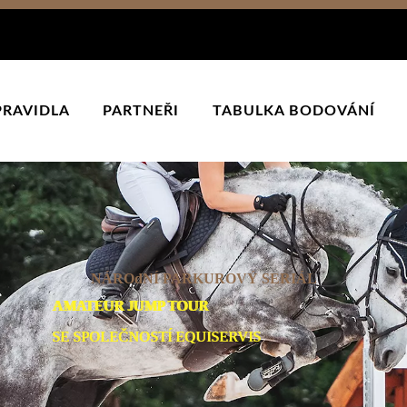
PRAVIDLA
PARTNEŘI
TABULKA BODOVÁNÍ
NÁROdNÍ PARKUROVÝ SERIÁL
AMATEUR JUMP TOUR
SE SPOLEČNOSTÍ EQUISERVIS