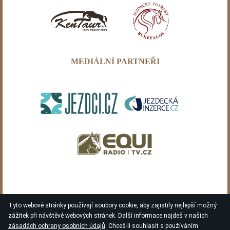
MEDIÁLNÍ PARTNEŘI
Tyto webové stránky používají soubory cookie, aby zajistily nejlepší možný
zážitek při návštěvě webových stránek. Další informace najdeš v našich
zásadách ochrany osobních údajů
. Chceš-li souhlasit s používáním