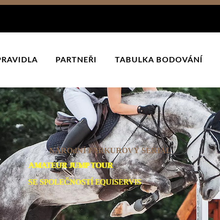
PRAVIDLA
PARTNEŘI
TABULKA BODOVÁNÍ
NÁROdNÍ PARKUROVÝ SERIÁL
AMATEUR JUMP TOUR
SE SPOLEČNOSTÍ EQUISERVIS