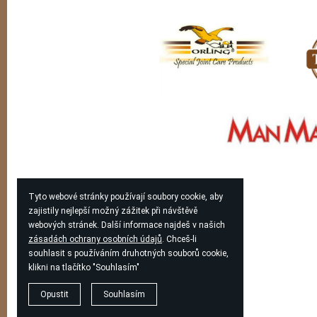
Tyto webové stránky používají soubory cookie, aby
zajistily nejlepší možný zážitek při návštěvě
webových stránek. Další informace najdeš v našich
zásadách ochrany osobních údajů
. Chceš-li
souhlasit s používáním druhotných souborů cookie,
klikni na tlačítko "Souhlasím"
Opustit
Souhlasím